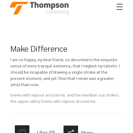
Thompson Consulting
Consultora de recursos humanos
Make Difference
I am so happy, my dear friend, so absorbed in the exquisite
sense of mere tranquil existence, that I neglect my talents. I
should be incapable of drawing a single stroke at the
present moment; and yet I feel that I never was a greater
artist than now.
teems with vapour around me, and the meridian sun strikes
the upper valley teems with vapour around me
Likes (0)
Share