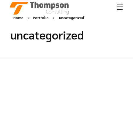
Thompson Consulting
Consultora de recursos humanos
Home
Portfolio
uncategorized
uncategorized