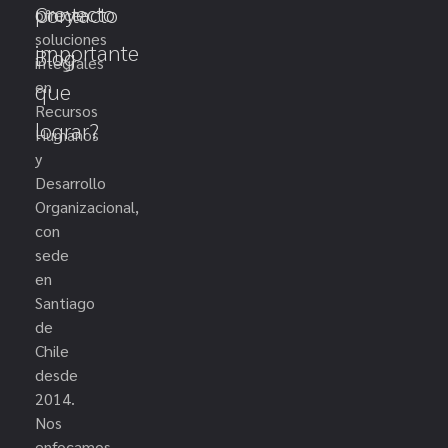
proyecto
Contacto
ofrecer
soluciones
importante
Blog
integrales
en
que
Recursos
lograr?
Humanos
y
Desarrollo
Organizacional,
con
sede
en
Santiago
de
Chile
desde
2014.
Nos
enfocamos